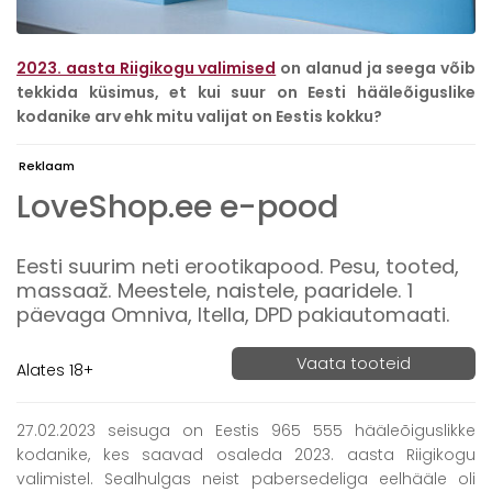
2023. aasta Riigikogu valimised
on alanud ja seega võib
tekkida küsimus, et kui suur on Eesti hääleõiguslike
kodanike arv ehk mitu valijat on Eestis kokku?
Reklaam
LoveShop.ee e-pood
Eesti suurim neti erootikapood. Pesu, tooted,
massaaž. Meestele, naistele, paaridele. 1
päevaga Omniva, Itella, DPD pakiautomaati.
Vaata tooteid
Alates 18+
27.02.2023 seisuga on Eestis 965 555 hääleõiguslikke
kodanike, kes saavad osaleda 2023. aasta Riigikogu
valimistel. Sealhulgas neist pabersedeliga eelhääle oli