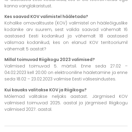
kanna vanglakaristust.
Kes saavad KOV valimistel hääletada?
Kohalike omavalitsuste (KOV) valimistel on hääleõiguslike
kodanike arv suurem, sest valida saavad vähemalt 16
aastased Eesti kodanikud ja vähemalt 18 aastased
välismaa kodanikud, kes on elanud KOV territooriumil
vähemalt 5 aastat?
Millal toimuvad Riigikogu 2023 valimised?
Valimised toimuvad 5. märtsil. Enne seda 27.02 –
04.02.2023 kell 20:00 on elektrooniline hääletamine ja enne
seda 18.02 – 23.02.2023 valimise Eesti välisesindustes.
Kui kauaks valitakse KOV ja Riigikogu?
Mõlemad valitakse neljaks aastast. Järgmised KOV
valimised toimuvad 2025. aastal ja järgmised Riigikogu
valimised 2027. aastal.