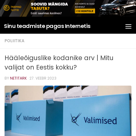
Skip to content
Sinu teadmiste pagas Internetis
POLIITIKA
Hääleõiguslike kodanike arv | Mitu
valijat on Eestis kokku?
BY
NETITARK
·
27. VEEBR 2023