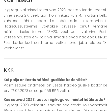
valimised?
Riigikogu valimised toimuvad 2023. aasta viiendal märtsil.
Enne seda 27. veebruari hommikust kuni 4. märtsini kella
kaheksal õhtul saab ka hääletada elektrooniliselt.
Hääletussüsteemis võetakse arvesse ainult viimane
hääl. Lisaks toimus 18.-23. veebruaril valimine Eesti
välisesindustes ehk kõik välismaal elavad hääleõiguslikud
Eesi kodanikud said oma valiku teha juba alates 18.
veebruarist.
KKK
Kui palju on Eestis hääleõiguslikke kodanikke?
Valimised.ee andmetel on Eestis hääleõiguslike kodanike
arv 27.02.2023 seisuga 965 555 valijat
Kes saavad 2023. aasta riigikogu valimistel hääletada?
Riigikogu 2023 valimistel saavad hääletada kõik vähemalt
18-aastased Eesti kodanikud, kes ei ole teovõimetud ega