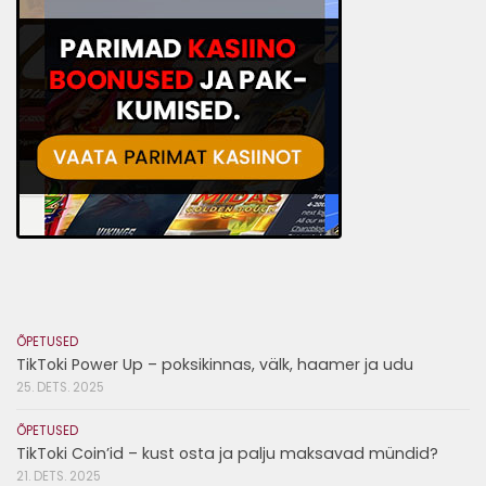
ÕPETUSED
TikToki Power Up – poksikinnas, välk, haamer ja udu
25. DETS. 2025
ÕPETUSED
TikToki Coin’id – kust osta ja palju maksavad mündid?
21. DETS. 2025