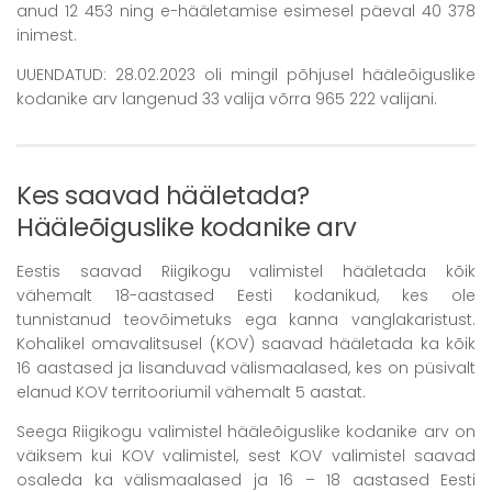
anud 12 453 ning e-hääletamise esimesel päeval 40 378
inimest.
UUENDATUD: 28.02.2023 oli mingil põhjusel hääleõiguslike
kodanike arv langenud 33 valija võrra 965 222 valijani.
Kes saavad hääletada?
Hääleõiguslike kodanike arv
Eestis saavad Riigikogu valimistel hääletada kõik
vähemalt 18-aastased Eesti kodanikud, kes ole
tunnistanud teovõimetuks ega kanna vanglakaristust.
Kohalikel omavalitsusel (KOV) saavad hääletada ka kõik
16 aastased ja lisanduvad välismaalased, kes on püsivalt
elanud KOV territooriumil vähemalt 5 aastat.
Seega Riigikogu valimistel hääleõiguslike kodanike arv on
väiksem kui KOV valimistel, sest KOV valimistel saavad
osaleda ka välismaalased ja 16 – 18 aastased Eesti